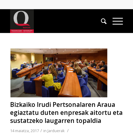
Bizkaiko Irudi Pertsonalaren Araua
egiaztatu duten enpresak aitortu eta
sustatzeko laugarren topaldia
/
/
14 maiatza, 2017
in
Jarduerak