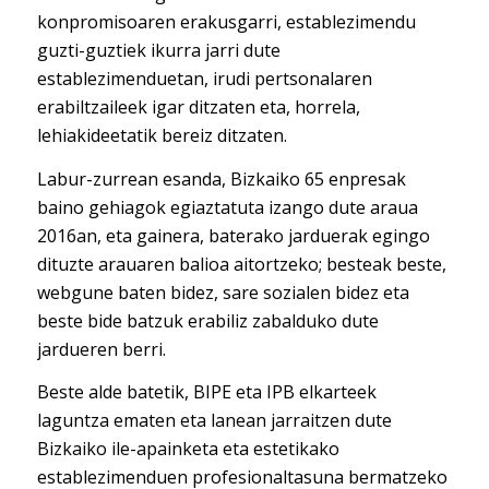
konpromisoaren erakusgarri, establezimendu
guzti-guztiek ikurra jarri dute
establezimenduetan, irudi pertsonalaren
erabiltzaileek igar ditzaten eta, horrela,
lehiakideetatik bereiz ditzaten.
Labur-zurrean esanda, Bizkaiko 65 enpresak
baino gehiagok egiaztatuta izango dute araua
2016an, eta gainera, baterako jarduerak egingo
dituzte arauaren balioa aitortzeko; besteak beste,
webgune baten bidez, sare sozialen bidez eta
beste bide batzuk erabiliz zabalduko dute
jardueren berri.
Beste alde batetik, BIPE eta IPB elkarteek
laguntza ematen eta lanean jarraitzen dute
Bizkaiko ile-apainketa eta estetikako
establezimenduen profesionaltasuna bermatzeko