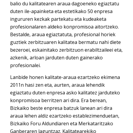
balio du kalitatearen araua dagoeneko egiaztatu
duten ile-apainketa eta estetikako 50 enpresa
ingururen kezkak partekatu eta kudeaketa
profesionalaren aldeko konpromisoa aitortzeko.
Bestalde, araua egiaztatuta, profesional horiek
guztiek zerbitzuaren kalitatea bermatu nahi diete
bezeroei, eskainitako zerbitzuon erabiltzaileei eta,
azkenik, arloan jarduten duten gainerako
profesionalei.
Lanbide honen kalitate-araua ezartzeko ekimena
2011n hasi zen eta, aurten, araua lehendik
egiaztatu duten enpresa asko kalitatez jarduteko
konpromisoa berritzen ari dira. Era berean,
Bizkaiko beste enpresa batzuk lanean ari dira
araua lehen aldiz ezartzeko establezimenduetan,
Bizkaiko Foru Aldundiaren eta Merkataritzako
Ganberaren laguntzaz. Kalitatearekiko