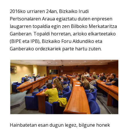
2016ko urriaren 24an, Bizkaiko Irudi
Pertsonalaren Araua egiaztatu duten enpresen
laugarren topaldia egin zen Bilboko Merkataritza
Ganberan. Topaldi horretan, arloko elkarteetako
(BIPE eta IPB), Bizkaiko Foru Aldundiko eta
Ganberako ordezkariek parte hartu zuten.
Hainbatetan esan dugun legez, bilgune honek