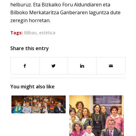
helburuz. Eta Bizkaiko Foru Aldundiaren eta
Bilboko Merkataritza Ganberaren laguntza dute
zeregin horretan.
Tags:
Bilbao
,
estética
Share this entry
You might also like