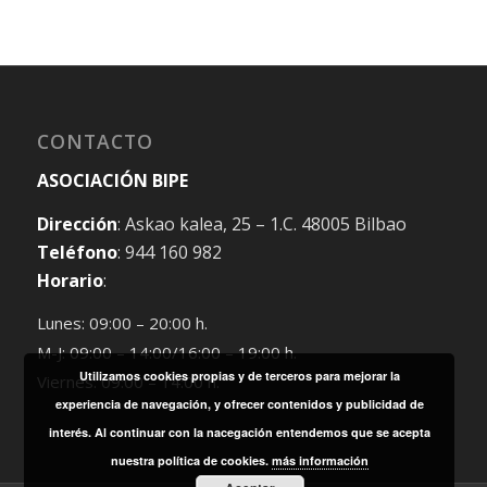
CONTACTO
ASOCIACIÓN BIPE
Dirección
: Askao kalea, 25 – 1.C. 48005 Bilbao
Teléfono
: 944 160 982
Horario
:
Lunes: 09:00 – 20:00 h.
M-J: 09:00 – 14:00/16:00 – 19:00 h.
Utilizamos cookies propias y de terceros para mejorar la
Viernes: 09:00 – 14:00 h.
experiencia de navegación, y ofrecer contenidos y publicidad de
interés. Al continuar con la nacegación entendemos que se acepta
nuestra política de cookies.
más información