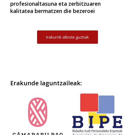
profesionaltasuna eta zerbitzuaren
kalitatea bermatzen die bezeroei
Irakurrik albiste guztiak
Erakunde laguntzaileak: