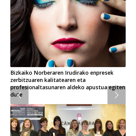
Bizkaiko Norberaren Irudirako enpresek
zerbitzuaren kalitatearen eta
profesionaltasunaren aldeko apustua egiten
Next
dute