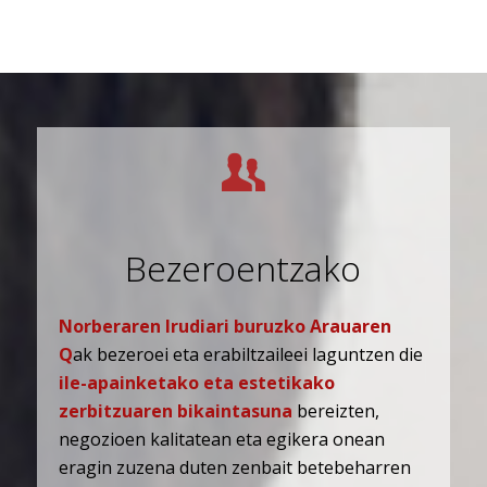
Bezeroentzako
Norberaren Irudiari buruzko Arauaren
Q
ak bezeroei eta erabiltzaileei laguntzen die
ile-apainketako eta estetikako
zerbitzuaren bikaintasuna
bereizten,
negozioen kalitatean eta egikera onean
eragin zuzena duten zenbait betebeharren