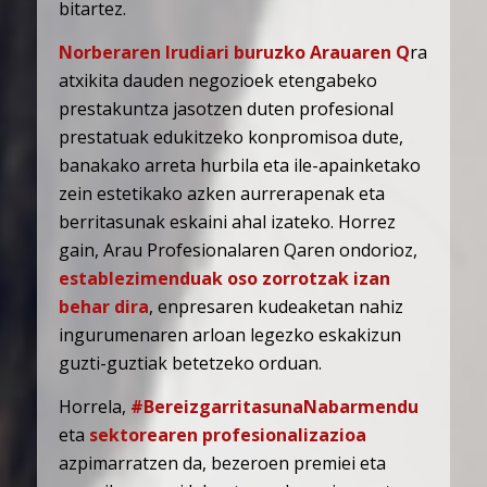
bitartez.
Norberaren Irudiari buruzko Arauaren Q
ra
atxikita dauden negozioek etengabeko
prestakuntza jasotzen duten profesional
prestatuak edukitzeko konpromisoa dute,
banakako arreta hurbila eta ile-apainketako
zein estetikako azken aurrerapenak eta
berritasunak eskaini ahal izateko. Horrez
gain, Arau Profesionalaren Qaren ondorioz,
establezimenduak oso zorrotzak izan
behar dira
, enpresaren kudeaketan nahiz
ingurumenaren arloan legezko eskakizun
guzti-guztiak betetzeko orduan.
Horrela,
#BereizgarritasunaNabarmendu
eta
sektorearen profesionalizazioa
azpimarratzen da, bezeroen premiei eta