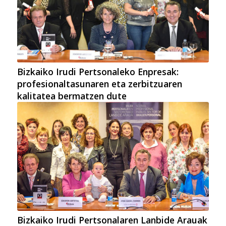
Bizkaiko Irudi Pertsonaleko Enpresak:
profesionaltasunaren eta zerbitzuaren
kalitatea bermatzen dute
Bizkaiko Irudi Pertsonalaren Lanbide Arauak