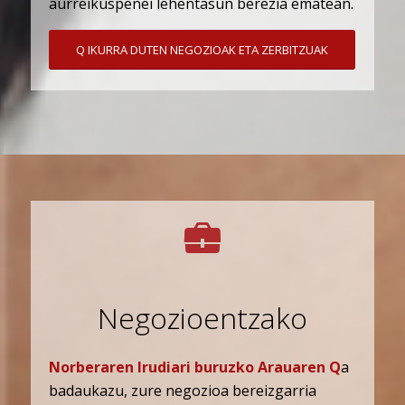
aurreikuspenei lehentasun berezia ematean.
Q IKURRA DUTEN NEGOZIOAK ETA ZERBITZUAK
Negozioentzako
Norberaren Irudiari buruzko Arauaren Q
a
badaukazu, zure negozioa bereizgarria