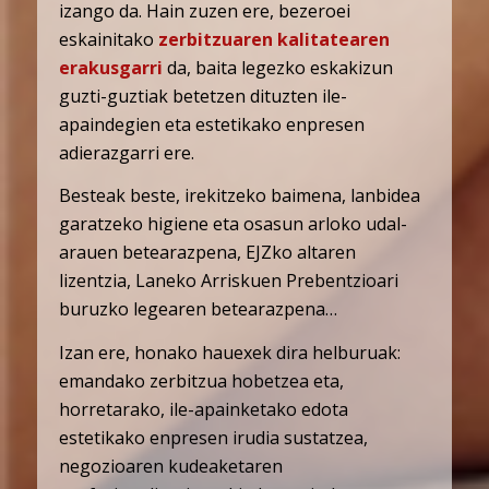
izango da. Hain zuzen ere, bezeroei
eskainitako
zerbitzuaren kalitatearen
erakusgarri
da, baita legezko eskakizun
guzti-guztiak betetzen dituzten ile-
apaindegien eta estetikako enpresen
adierazgarri ere.
Besteak beste, irekitzeko baimena, lanbidea
garatzeko higiene eta osasun arloko udal-
arauen betearazpena, EJZko altaren
lizentzia, Laneko Arriskuen Prebentzioari
buruzko legearen betearazpena…
Izan ere, honako hauexek dira helburuak:
emandako zerbitzua hobetzea eta,
horretarako, ile-apainketako edota
estetikako enpresen irudia sustatzea,
negozioaren kudeaketaren