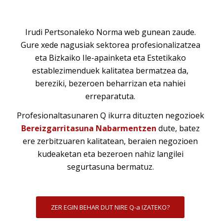
Irudi Pertsonaleko Norma web gunean zaude.
Gure xede nagusiak sektorea profesionalizatzea
eta Bizkaiko Ile-apainketa eta Estetikako
establezimenduek kalitatea bermatzea da,
bereziki, bezeroen beharrizan eta nahiei
erreparatuta.
Profesionaltasunaren Q ikurra dituzten negozioek
Bereizgarritasuna Nabarmentzen
dute, batez
ere zerbitzuaren kalitatean, beraien negozioen
kudeaketan eta bezeroen nahiz langilei
segurtasuna bermatuz.
ZER EGIN BEHAR DUT NIRE Q-a IZATEKO?