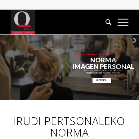
#MARCALADIFERENCIAENPELUQUERÍAYESTÉTICA
NORMA
IMAGEN PERSONAL
DIRECTORIO COMERCIAL DE NEGOCIOS CON LA Q DE
PROFESIONALIDAD DE PELUQUERÍA Y ESTETICA
SÚMATE A LA Q
IRUDI PERTSONALEKO
NORMA