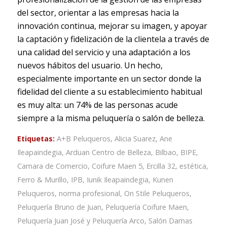
del sector, orientar a las empresas hacia la
innovación continua, mejorar su imagen, y apoyar
la captación y fidelización de la clientela a través de
una calidad del servicio y una adaptación a los
nuevos hábitos del usuario. Un hecho,
especialmente importante en un sector donde la
fidelidad del cliente a su establecimiento habitual
es muy alta: un 74% de las personas acude
siempre a la misma peluquería o salón de belleza.
Etiquetas:
A+B Peluqueros
,
Alicia Suarez
,
Ane
Ileapaindegia
,
Arduan Centro de Belleza
,
Bilbao
,
BIPE
,
Camara de Comercio
,
Coifure Maen 5
,
Ercilla 32
,
estética
,
Ferro & Murillo
,
IPB
,
Iunik Ileapaindegia
,
Kunen
Peluqueros
,
norma profesional
,
On Stile Peluqueros
,
Peluquería Bruno de Juan
,
Peluquería Coifure Maen
,
Peluquería Juan José y Peluquería Arco
,
Salón Damas