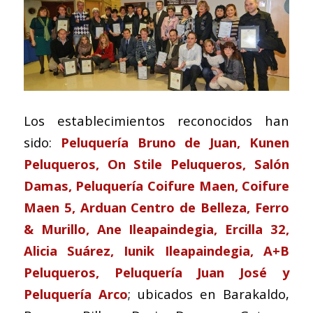
Los establecimientos reconocidos han
sido:
Peluquería Bruno de Juan, Kunen
Peluqueros, On Stile Peluqueros, Salón
Damas, Peluquería Coifure Maen, Coifure
Maen 5, Arduan Centro de Belleza, Ferro
& Murillo, Ane Ileapaindegia, Ercilla 32,
Alicia Suárez, Iunik Ileapaindegia, A+B
Peluqueros, Peluquería Juan José y
Peluquería Arco
; ubicados en Barakaldo,