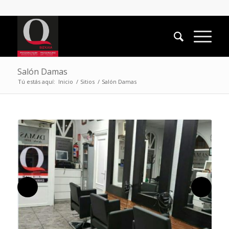
Salón Damas
Tú estás aquí:
Inicio
/
Sitios
/
Salón Damas