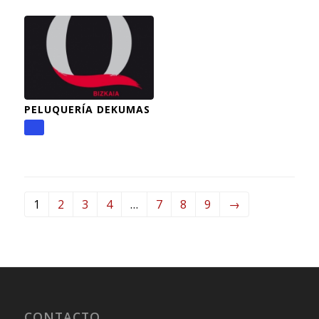
PELUQUERÍA DEKUMAS
1
2
3
4
…
7
8
9
→
CONTACTO