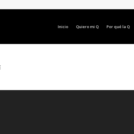
Inicio
Quiero mi Q
Por qué la Q
E